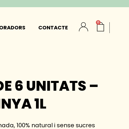
0
BORADORS
CONTACTE
E 6 UNITATS –
INYA 1L
nada, 100% natural i sense sucres