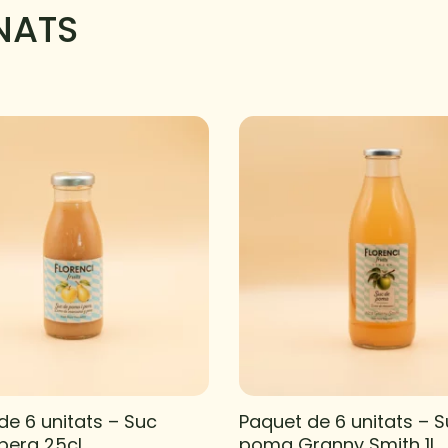
NATS
de 6 unitats – Suc
Paquet de 6 unitats – 
pera 25cl
poma Granny Smith 1L