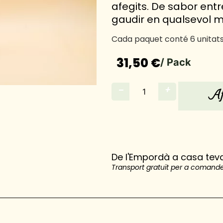
afegits. De sabor entre
gaudir en qualsevol m
Cada paquet conté 6 unitats d
31,50 €
/ Pack
−
+
Af
De l'Empordà a casa tev
Transport gratuït per a comande