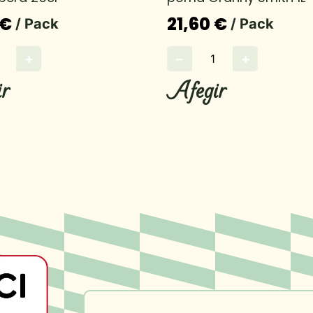
 €
21,60 €
/ Pack
/ Pack
+
−
+
r
Afegir