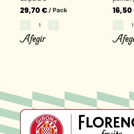
29,70 €
16,50
/ Pack
−
+
−
Afegir
Afegi