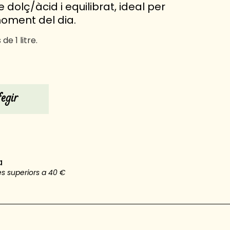
 dolç/àcid i equilibrat, ideal per
oment del dia.
e 1 litre.
egir
a
s superiors a 40 €