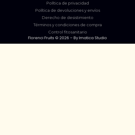
Política de privacidad
Política de devoluciones y envíos
Derecho de desistimiento
Términos y condiciones de compra
Control fitosanitario
Florenci Fruits © 2026 – By
Imatica Studio